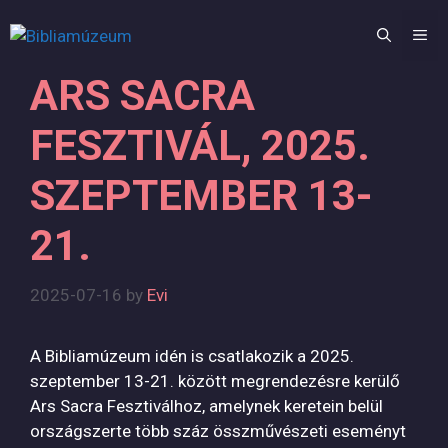
Skip
to
M
content
ARS SACRA
FESZTIVÁL, 2025.
SZEPTEMBER 13-
21.
2025-07-16
by
Evi
A Bibliamúzeum idén is csatlakozik a 2025.
szeptember 13-21. között megrendezésre kerülő
Ars Sacra Fesztiválhoz, amelynek keretein belül
országszerte több száz összművészeti eseményt