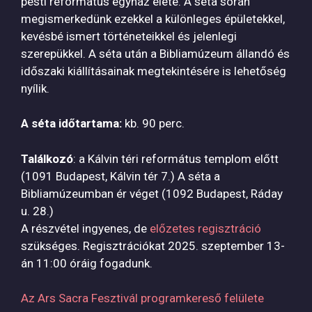
pesti református egyház élete. A séta során
megismerkedünk ezekkel a különleges épületekkel,
kevésbé ismert történeteikkel és jelenlegi
szerepükkel. A séta után a Bibliamúzeum állandó és
időszaki kiállításainak megtekintésére is lehetőség
nyílik.
A séta időtartama:
kb. 90 perc.
Találkozó
: a Kálvin téri református templom előtt
(1091 Budapest, Kálvin tér 7.) A séta a
Bibliamúzeumban ér véget (1092 Budapest, Ráday
u. 28.)
A részvétel ingyenes, de
előzetes regisztráció
szükséges. Regisztrációkat 2025. szeptember 13-
án 11:00 óráig fogadunk.
Az Ars Sacra Fesztivál programkereső felülete