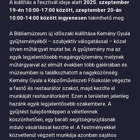
A kiállítás a fesztivál ideje alatt
2025. szeptember
19-én 10:00-17:00 között, szeptember 20-án
10:00-14:00 között ingyenesen
tekinthető meg.
A Bibliamúzeum új időszaki kiállítása Kemény Gyula
gyűjteményéből – szubjektív válogatással – közel
ötven műtárgyat mutat be. A gyűjtemény ma az
egyik legjelentősebb magángyűjtemény, melynek
műtárgyaival az elmúlt években több galériában és
múzeumban is találkozhatott a nagyközönség.
Kemény Gyula a Képzőművészeti Főiskolán végezte
a festő és restaurátor szakot, majd kezdte el
munkáját restaurátorként. Ezen a területen jelenleg
hazánk egyik legjelentősebb szakembere. A
gyűjtést tulajdonképpen a véletlennek
köszönhetően, egy baráti segítségnyújtásnak
induló vásárlással kezdte el. A festményekkel
közvetlenül végzett munkája azonban sajátos