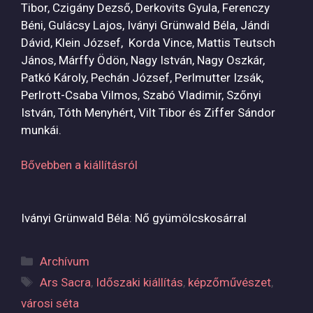
Tibor, Czigány Dezső, Derkovits Gyula, Ferenczy
Béni, Gulácsy Lajos, Iványi Grünwald Béla, Jándi
Dávid, Klein József, Korda Vince, Mattis Teutsch
János, Márffy Ödön, Nagy István, Nagy Oszkár,
Patkó Károly, Pechán József, Perlmutter Izsák,
Perlrott-Csaba Vilmos, Szabó Vladimir, Szőnyi
István, Tóth Menyhért, Vilt Tibor és Ziffer Sándor
munkái.
Bővebben a kiállításról
Iványi Grünwald Béla: Nő gyümölcskosárral
Categories
Archívum
Tags
Ars Sacra
,
Időszaki kiállítás
,
képzőművészet
,
városi séta