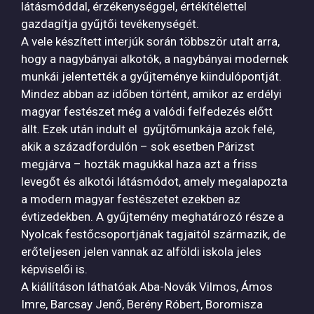
látásmóddal, érzékenységgel, értékítélettel
gazdagítja gyűjtői tevékenységét.
A vele készített interjúk során többször utalt arra,
hogy a nagybányai alkotók, a nagybányai modernek
munkái jelentették a gyűjteménye kiindulópontját.
Mindez abban az időben történt, amikor az erdélyi
magyar festészet még a valódi felfedezés előtt
állt. Ezek után indult el gyűjtőmunkája azok felé,
akik a századfordulón – sok esetben Párizst
megjárva – hozták magukkal haza azt a friss
levegőt és alkotói látásmódot, amely megalapozta
a modern magyar festészetet ezekben az
évtizedekben. A gyűjtemény meghatározó része a
Nyolcak festőcsoportjának tagjaitól származik, de
erőteljesen jelen vannak az alföldi iskola jeles
képviselői is.
A kiállításon láthatóak Aba-Novák Vilmos, Ámos
Imre, Barcsay Jenő, Berény Róbert, Boromisza