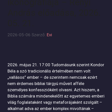
ikonográfiája – Rényi
András előadása, 2026.
05. 21.
2026-05-06
Szerző:
Evi
2026. május 21. 17:00 Tudomásunk szerint Kondor
Béla a szó tradicionális értelmében nem volt
„vallásos” ember – de szerintem nemcsak ezért
nem érdemes bibliai tárgyú műveit afféle
személyes konfesszióként olvasni. Azt hiszem, a
Biblia számára mindenekelőtt az egyetemes emberi
világ foglalataként vagy metaforájaként szolgált –
alkalmat adva az ember komplex mivoltának –