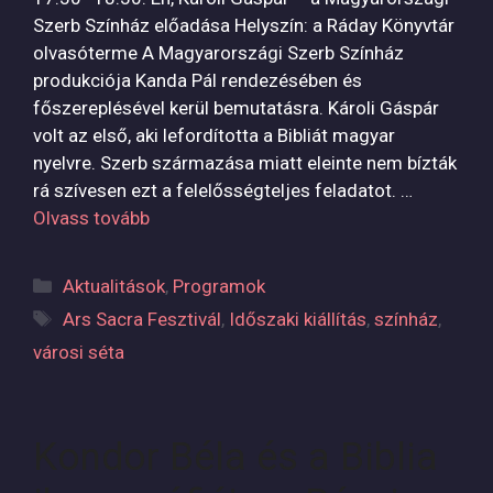
Szerb Színház előadása Helyszín: a Ráday Könyvtár
olvasóterme A Magyarországi Szerb Színház
produkciója Kanda Pál rendezésében és
főszereplésével kerül bemutatásra. Károli Gáspár
volt az első, aki lefordította a Bibliát magyar
nyelvre. Szerb származása miatt eleinte nem bízták
rá szívesen ezt a felelősségteljes feladatot. …
Olvass tovább
Kategória
Aktualitások
,
Programok
Címkék
Ars Sacra Fesztivál
,
Időszaki kiállítás
,
színház
,
városi séta
Kondor Béla és a Biblia