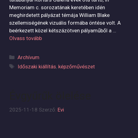
Memoriam c. sorozatának keretében idén
meghirdetett pályázat témája William Blake
szellemiségének vizuális formába öntése volt. A
beérkezett közel kétszázötven pályaműből a …
Olvass tovább
Kategória
Archívum
Címkék
Időszaki kiállítás
,
képzőművészet
Évgyűrűk ölelése
2025-11-18
Szerző:
Evi