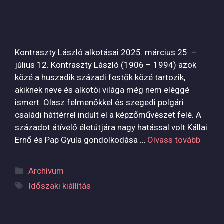
Kontraszty László alkotásai 2025. március 25. –
július 12. Kontraszty László (1906 – 1994) azok
közé a huszadik századi festők közé tartozik,
akiknek neve és alkotói világa még nem eléggé
ismert. Olasz felmenőkkel és szegedi polgári
családi háttérrel indult el a képzőművészet felé. A
századot átívelő életútjára nagy hatással volt Kállai
Ernő és Pap Gyula gondolkodása …
Olvass tovább
Kategória
Archívum
Címkék
Időszaki kiállítás