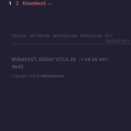
Oldal
Oldal
1
2
Következő
→
FŐOLDAL
MŰTÁRGYAK
ADATVÉDELEM
IMPRESSZUM
SÜTI
TÁJÉKOZTATÓ
BUDAPEST, RÁDAY UTCA 28. | + 36 30 441-
9642
Copyright 2026 ©
Bibliamúzeum