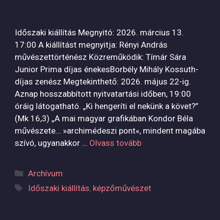
Időszaki kiállítás Megnyitó: 2026. március 13.
17:00 A kiállítást megnyitja: Rényi András
művészettörténész Közreműködik: Tímár Sára
Junior Prima díjas énekesBorbély Mihály Kossuth-
díjas zenész Megtekinthető: 2026. május 22-ig.
Aznap hosszabbított nyitvatartási időben, 19:00
óráig látogatható. „Ki hengeríti el nekünk a követ?”
(Mk 16,3) „A mai magyar grafikában Kondor Béla
művészete… »archimédeszi pont«, mindent magába
szívó, ugyanakkor …
Olvass tovább
Kategória
Archívum
Címkék
Időszaki kiállítás
,
képzőművészet