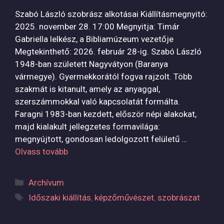
Szabó László szobrász alkotásai Kiállításmegnyitó:
2025. november 28. 17:00 Megnyitja: Timár
Gabriella lelkész, a Bibliamúzeum vezetője
Megtekinthető: 2026. február 28-ig. Szabó László
1948-ban született Nagyvátyon (Baranya
vármegye). Gyermekkorától fogva rajzolt. Több
szakmát is kitanult, amely az anyaggal,
szerszámmokkal való kapcsolatát formálta.
Faragni 1983-ban kezdett, először népi alakokat,
majd kialakult jellegzetes formavilága:
megnyújtott, gondosan ledolgozott felületű …
Olvass tovább
Kategória
Archívum
Címkék
Időszaki kiállítás
,
képzőművészet
,
szobrászat