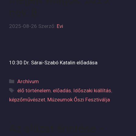
nov. 8.
2025-08-26
Szerző:
Evi
10:30 Dr. Sárai-Szabó Katalin előadása
Kategória
Archívum
Címkék
élő történelem
,
előadás
,
Időszaki kiállítás
,
képzőművészet
,
Múzeumok Őszi Fesztiválja
Az alázat érintése –