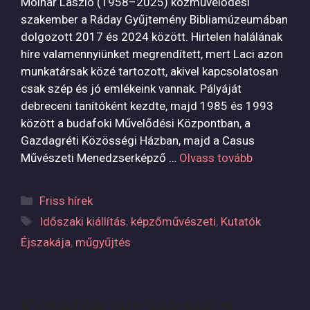
Molnár László (1958–2025) közművelődési
szakember a Ráday Gyűjtemény Bibliamúzeumában
dolgozott 2017 és 2024 között. Hirtelen halálának
híre valamennyiünket megrendített, mert Laci azon
munkatársak közé tartozott, akivel kapcsolatosan
csak szép és jó emlékeink vannak. Pályáját
debreceni tanítóként kezdte, majd 1985 és 1993
között a budafoki Művelődési Központban, a
Gazdagréti Közösségi Házban, majd a Casus
Művészeti Menedzserképző …
Olvass tovább
Kategória
Friss hírek
Címkék
Időszaki kiállítás
,
képzőművészeti
,
Kutatók
Éjszakája
,
műgyűjtés
Kutatók éjszakája a