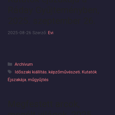
Ráday Gyűjteményben,
2025. szeptember 26.
2025-08-26
Szerző:
Evi
Kategória
Archívum
Címkék
Időszaki kiállítás
,
képzőművészeti
,
Kutatók
Éjszakája
,
műgyűjtés
Megfestett arcok,
megélt világok, 2025.