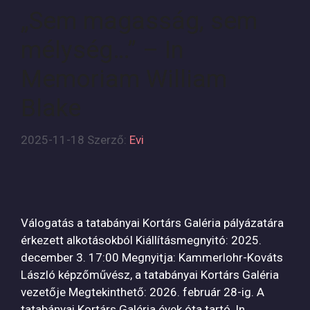
„Sem magasság, sem
mélység…” – In
Memoriam William
Blake
2025-11-18
Szerző:
Evi
Válogatás a tatabányai Kortárs Galéria pályázatára
érkezett alkotásokból Kiállításmegnyitó: 2025.
december 3. 17:00 Megnyitja: Kammerlohr-Kováts
László képzőművész, a tatabányai Kortárs Galéria
vezetője Megtekinthető: 2026. február 28-ig. A
tatabányai Kortárs Galéria évek óta tartó, In