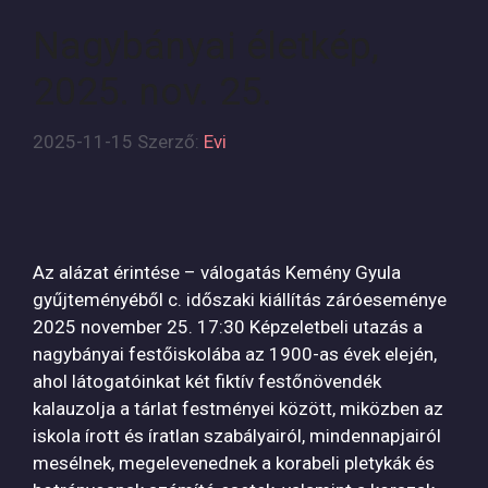
Nagybányai életkép,
2025. nov. 25.
2025-11-15
Szerző:
Evi
Az alázat érintése – válogatás Kemény Gyula
gyűjteményéből c. időszaki kiállítás záróeseménye
2025 november 25. 17:30 Képzeletbeli utazás a
nagybányai festőiskolába az 1900-as évek elején,
ahol látogatóinkat két fiktív festőnövendék
kalauzolja a tárlat festményei között, miközben az
iskola írott és íratlan szabályairól, mindennapjairól
mesélnek, megelevenednek a korabeli pletykák és