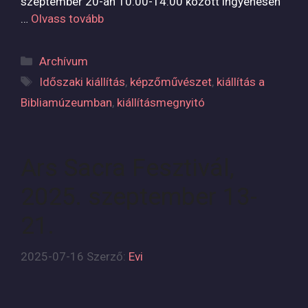
szeptember 20-án 10:00-14:00 között ingyenesen
…
Olvass tovább
Kategória
Archívum
Címkék
Időszaki kiállítás
,
képzőművészet
,
kiállítás a
Bibliamúzeumban
,
kiállításmegnyitó
Ars Sacra Fesztivál,
2025. szeptember 13-
21.
2025-07-16
Szerző:
Evi