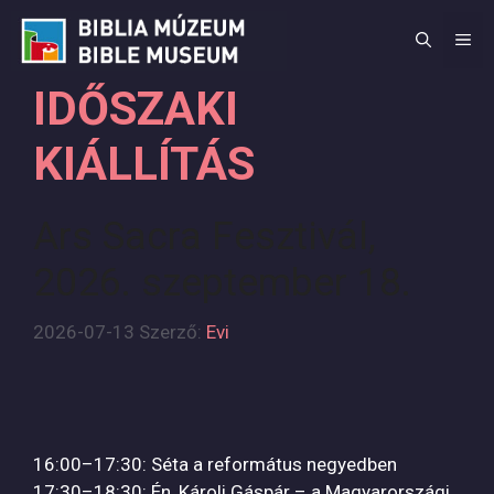
Kilépés
a
M
tartalomba
IDŐSZAKI
KIÁLLÍTÁS
Ars Sacra Fesztivál,
2026. szeptember 18.
2026-07-13
Szerző:
Evi
16:00–17:30: Séta a református negyedben
17:30–18:30: Én, Károli Gáspár – a Magyarországi