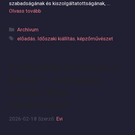
szabadságának és kiszolgáltatottságának, …
Olvass tovább
Kategória
Archívum
Címkék
előadás
,
Időszaki kiállítás
,
képzőművészet
Ki hengeríti el nekünk a
követ? – válogatás
Kondor Béla
alkotásaiból
2026-02-18
Szerző:
Evi