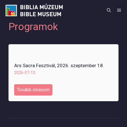
Kilépés
a
M
tartalomba
Programok
Ars Sacra Fesztivál, 2026. szeptember 18.
2026-07-13
Tovább olvasom