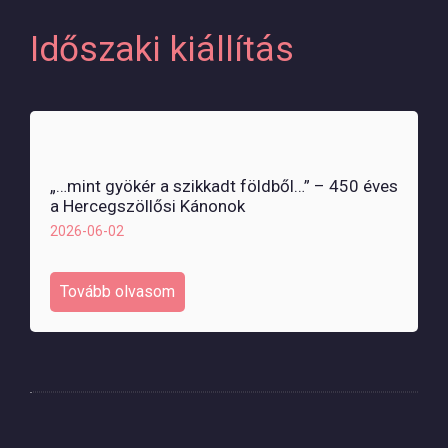
Időszaki kiállítás
„…mint gyökér a szikkadt földből…” – 450 éves
a Hercegszöllősi Kánonok
2026-06-02
Tovább olvasom