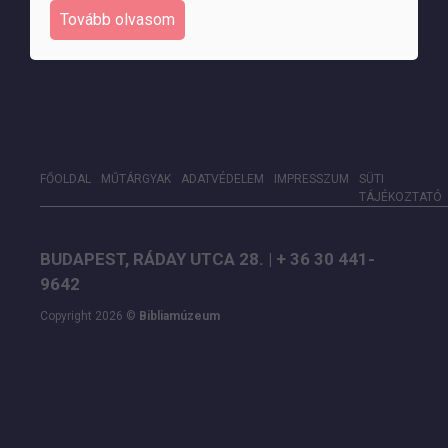
Tovább olvasom
FŐOLDAL
MŰTÁRGYAK
ADATVÉDELEM
IMPRESSZUM
SÜTI
TÁJÉKOZTATÓ
BUDAPEST, RÁDAY UTCA 28. | + 36 30 441-
9642
Copyright 2026 ©
Bibliamúzeum