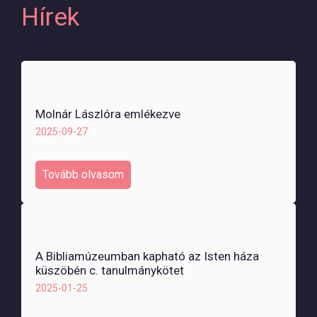
Hírek
Molnár Lászlóra emlékezve
2025-09-27
Tovább olvasom
A Bibliamúzeumban kapható az Isten háza
küszöbén c. tanulmánykötet
2025-01-25