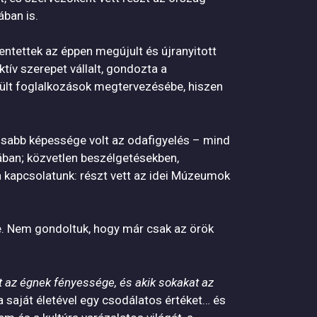
ban is.
entettek az éppen megújult és újranyitott
tív szerepet vállalt, gondozta a
ült foglalkozások megtervezésébe, hiszen
osabb képessége volt az odafigyelés – mind
ában; közvetlen beszélgetésekben,
 kapcsolatunk: részt vett az idei Múzeumok
le. Nem gondoltuk, hogy már csak az örök
t az égnek fényessége, és akik sokakat az
a saját életével egy csodálatos értéket… és