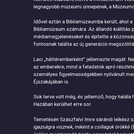
legnagyobb múzeumi ünnepének, a Múzeumok M
Idővel aztán a Bibliamúzeumba került, ahol a
Bibliamúzeum számára. Az állandó kiállítás pr
médiamegjelenéseket és építette a közönség
fontosnak találta az új generáció megszólítá
Laci „háttéremberként” jellemezte magát. Ne
az emberekre, mind a feladatok apró részlet
személyes figyelmességekben nyilvánult meg
Éjszakájában is.
Sok terve volt még, és jellemző, hogy halála
Hazában kerülhet erre sor.
Temetésén Szászfalvi Imre sárándi lelkész sz
igazságra visznek, miként a csillagok örökké
(