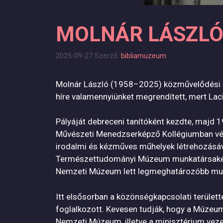
MOLNÁR LÁSZLÓ
2025-09-27
Szerző:
bibliamuzeum
Molnár László (1958–2025) közművelődési s
híre valamennyiünket megrendített, mert Lac
Pályáját debreceni tanítóként kezdte, majd
Művészeti Menedzserképző Kollégiumban végz
irodalmi és kézműves műhelyek létrehozásával
Természettudományi Múzeum munkatársaként r
Nemzeti Múzeum lett legmeghatározóbb mu
Itt elsősorban a közönségkapcsolati terület
foglalkozott. Kevesen tudják, hogy a Múzeu
Nemzeti Múzeum, illetve a minisztérium veze