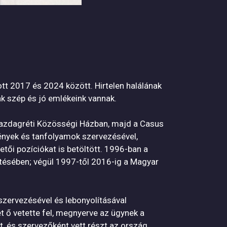
 2017 és 2024 között. Hirtelen halálának
k szép és jó emlékeink vannak.
Gazdagréti Közösségi Házban, majd a Casus
nyek és tanfolyamok szervezésével,
tői pozíciókat is betöltött. 1996-ban a
tésében; végül 1997-től 2016-ig a Magyar
szervezésével és lebonyolításával
 ő vetette fel, megnyerve az ügynek a
, és szervezőként vett részt az ország