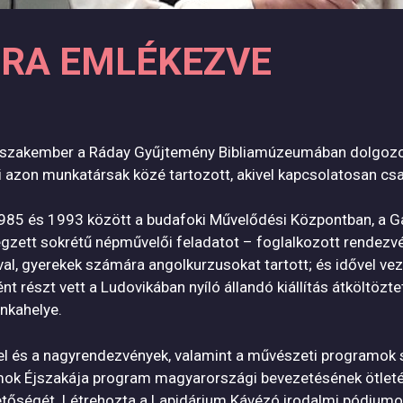
RA EMLÉKEZVE
zakember a Ráday Gyűjtemény Bibliamúzeumában dolgozott
i azon munkatársak közé tartozott, akivel kapcsolatosan csa
 1985 és 1993 között a budafoki Művelődési Központban, a 
ett sokrétű népművelői feladatot – foglalkozott rendezvé
, gyerekek számára angolkurzusokat tartott; és idővel veze
észt vett a Ludovikában nyíló állandó kiállítás átköltözte
nkahelye.
tel és a nagyrendezvények, valamint a művészeti programok 
mok Éjszakája program magyarországi bevezetésének ötletét
tőségét. Létrehozta a Lapidárium Kávézó irodalmi pódiumot