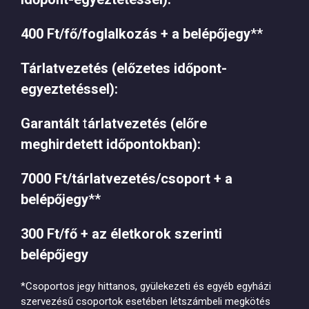
400
Ft/fő/foglalkozás + a belépőjegy
**
Tárlatvezetés
(előzetes időpont-
egyeztetéssel)
:
Garantált
t
árlatvezetés
(előre
meghirdetett időpontokban):
7000 Ft/tárlatvezetés/csoport + a
belépőjegy
**
300 Ft/fő + az életkorok szerinti
belépőjegy
*Csoportos jegy hittanos, gyülekezeti és egyéb egyházi
szervezésű csoportok esetében létszámbeli megkötés