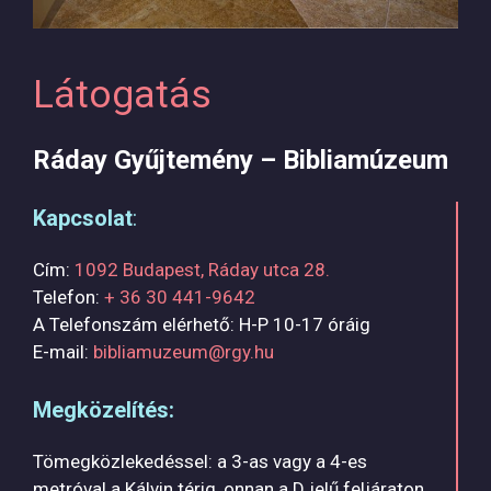
Látogatás
Ráday Gyűjtemény – Bibliamúzeum
Kapcsolat
:
Cím:
1092 Budapest, Ráday utca 28.
Telefon:
+ 36 30 441-9642
A Telefonszám elérhető: H-P 10-17 óráig
E-mail:
bibliamuzeum@rgy.hu
Megközelítés:
Tömegközlekedéssel: a 3-as vagy a 4-es
metróval a Kálvin térig, onnan a D jelű feljáraton