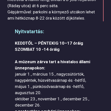
(Ráday utca) át 6 perc séta.
Gépjárművel: parkolni a környező utcákon lehet
ami hétköznap 8-22 óra között díjköteles.
Nyitvatartás:
KEDDTŐL – PÉNTEKIG 10–17 óráig
SZOMBAT 10 -14 óráig
A múzeum zárva tart a hivatalos állami
ünnepnapokon:
január 1., március 15., nagycsütörtök,
nagypéntek, húsvétvasárnap és -hétfő,
május 1., pünkösdvasárnap és -hétfő,
augusztus 20.
október 23., november 1., december 25.,
december 26.