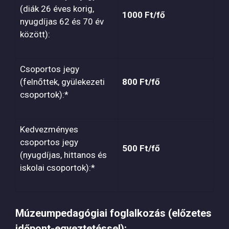
(diák 26 éves korig,
1000 Ft/fő
nyugdíjas 62 és 70 év
között):
Csoportos jegy
(felnőttek, gyülekezeti
800 Ft/fő
csoportok):*
Kedvezményes
csoportos jegy
500 Ft/fő
(nyugdíjas, hittanos és
iskolai csoportok):*
Múzeumpedagógiai foglalkozás (előzetes
időpont-egyeztetéssel):