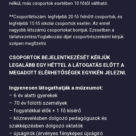
nélkül, más csoportok esetében 10 főtől váltható.
**Csoportlétszám: legfeljebb 20 fő felnőtt csoportok, és
legfeljebb 15 fő iskolai csoportok esetén. Az ennél
nagyobb létszámú csoportokat bontjuk. Ezesetben a
tárlatvezetési/foglalkozási díjat csoportrészenként kérjük
szépen megfizetni.
CSOPORTOK BEJELENTKEZÉSÉT KÉRJÜK
LEGALÁBB EGY HÉTTEL A LÁTOGATÁS ELŐTT A
MEGADOTT ELÉRHETŐSÉGEK EGYIKÉN JELEZNI.
Ingyenesen látogathatják a múzeumot:
– 6 év alatti gyerekek
– 70 év fölötti személyek
– fogyatékkal élők + 1 fő kísérő
– köznevelésben dolgozó pedagógusok és
szakképzésben dolgozó oktatók
– újságírók (érvényes fényképes újságíró