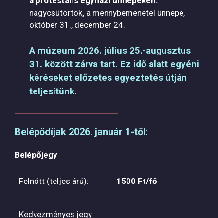
a protestáns egyházi ünnepeken:
nagycsütörtök
,
a mennybemenetel ünnepe,
október 31., december 24.
A múzeum 2026. július 25.-augusztus
31. között zárva tart. Ez idő alatt egyéni
kéréseket előzetes egyeztetés útján
teljesítünk.
Belépődíjak
2026. január 1-től:
Belépőjegy
Felnőtt (teljes árú):
1500 Ft/fő
Kedvezményes jegy