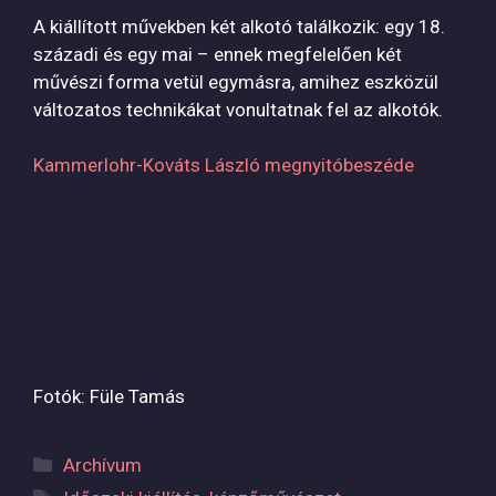
A kiállított művekben két alkotó találkozik: egy 18.
századi és egy mai – ennek megfelelően két
művészi forma vetül egymásra, amihez eszközül
változatos technikákat vonultatnak fel az alkotók.
Kammerlohr-Kováts László megnyitóbeszéde
Fotók: Füle Tamás
Kategória
Archívum
Címkék