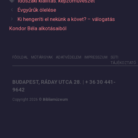
Időszaki kiállítás
,
képzőművészet
Évgyűrűk ölelése
Ki hengeríti el nekünk a követ? – válogatás
Kondor Béla alkotásaiból
FŐOLDAL
MŰTÁRGYAK
ADATVÉDELEM
IMPRESSZUM
SÜTI
TÁJÉKOZTATÓ
BUDAPEST, RÁDAY UTCA 28. | + 36 30 441-
9642
Copyright 2026 ©
Bibliamúzeum