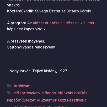
vitákról.
Közreműködik: Süvegh Eszter és Dittera Károly
A program
Az alázat érintése c. időszaki kiállítás
képeihez kapcsolódik.
A részvétel ingyenes.
Sajtónyilvános rendezvény.
Nagy István: Tejivó kislány, 1927
Categories
Archívum
Tags
élő történelem
,
előadás
,
Időszaki kiállítás
,
képzőművészet
,
Múzeumok Őszi Fesztiválja