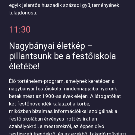
egyik jelentős huszadik századi gyűjteményének
tulajdonosa.
11:30
Nagybányai életkép –
pillantsunk be a festőiskola
életébe!
Élő történelem-program, amelynek keretében a
nagybányai festőiskola mindennapjaiba nyerünk
betekintést az 1900-as évek elején. A látogatókat
két festőnövendék kalauzolja körbe,
miközben bizalmas információkkal szolgálnak a
festőiskolában érvényes írott és íratlan
szabályokról, a mesterekről, az éppen dívó
festészeti trendekről és az ezekből fakadó művészi