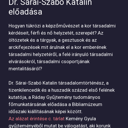
Dr. Sárai-Szabó Katalin
előadása
Hogyan tükrözi a képzőművészet a kor társadalmi
kérdéseit, férfi és nő helyzetét, szerepét? Az
öltözetek és a tárgyak, a gesztusok és az
arckifejezések mit árulnak el a kor emberének
társadalmi helyzetéről, a felé irányuló társadalmi
elvárásokról, társadalmi csoportjának
mentalitásáról?
Dr. Sárai-Szabó Katalin társadalomtörténész, a
tizenkilencedik és a huszadik század első felének
kutatója, a Ráday Gyűjtemény tudományos
főmunkatársának előadása a Bibliamúzeum
időszaki kiállításának képei között.
Az alázat érintése c. tárlat
Kemény Gyula
gyűjteményéből mutat be válogatást, aki korunk