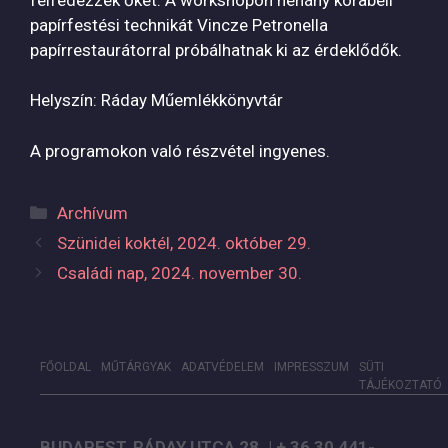
papírfestési technikát Vincze Petronella
papírrestaurátorral próbálhatnak ki az érdeklődők.
Helyszín: Ráday Műemlékkönyvtár
A programokon való részvétel ingyenes.
Kategória
Archívum
Szünidei koktél, 2024. október 29.
Családi nap, 2024. november 30.
FŐOLDAL
MŰTÁRGYAK
ADATVÉDELEM
IMPRESSZUM
SÜTI
TÁJÉKOZTATÓ
BUDAPEST, RÁDAY UTCA 28. | + 36 30 441-