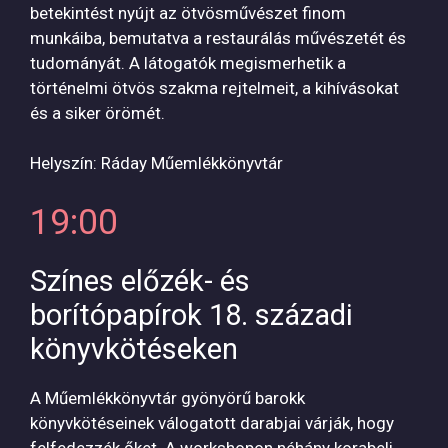
betekintést nyújt az ötvösművészet finom
munkáiba, bemutatva a restaurálás művészetét és
tudományát. A látogatók megismerhetik a
történelmi ötvös szakma rejtelmeit, a kihívásokat
és a siker örömét.
Helyszín: Ráday Műemlékkönyvtár
19:00
Színes előzék- és
borítópapírok 18. századi
könyvkötéseken
A Műemlékkönyvtár gyönyörű barokk
könyvkötéseinek válogatott darabjai várják, hogy
felfedezzék őket. A workshopon néhány korabeli