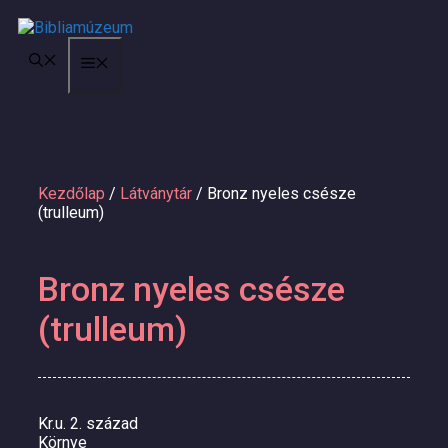
Kilépés
a
tartalomba
MENÜ
Kezdőlap
/
Látványtár
/ Bronz nyeles csésze
(trulleum)
Bronz nyeles csésze
(trulleum)
Kr.u. 2. század
Környe