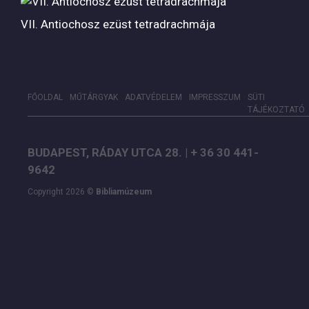
VII. Antiochosz ezüst tetradrachmája
FŐOLDAL
MŰTÁRGYAK
ADATVÉDELEM
IMPRESSZUM
SÜTI
TÁJÉKOZTATÓ
BUDAPEST, RÁDAY UTCA 28. | + 36 30 441-
9642
Copyright 2026 ©
Bibliamúzeum