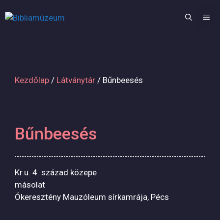
Kilépés
a
M
tartalomba
Kezdőlap
/
Látványtár
/ Bűnbeesés
Bűnbeesés
Kr.u. 4. század közepe
másolat
Ókeresztény Mauzóleum sírkamrája, Pécs