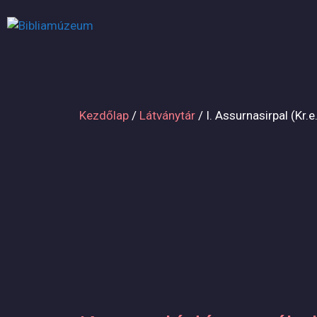
Kilépés
a
tartalomba
Kezdőlap
/
Látványtár
/ I. Assurnasirpal (Kr.