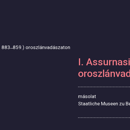
e. 883 ̶ 859.) oroszlánvadászaton
I. Assurnasi
oroszlánva
másolat
Staatliche Museen zu Ber