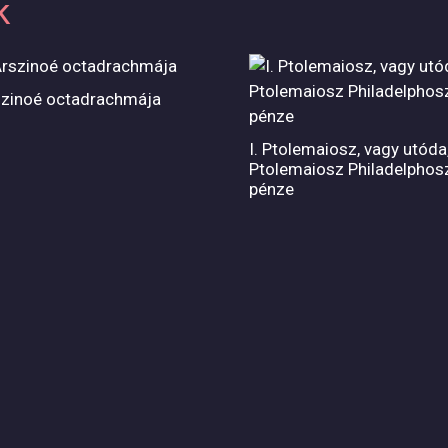
k
rszinoé octadrachmája
I. Ptolemaiosz, vagy utóda
Ptolemaiosz Philadelphos
pénze