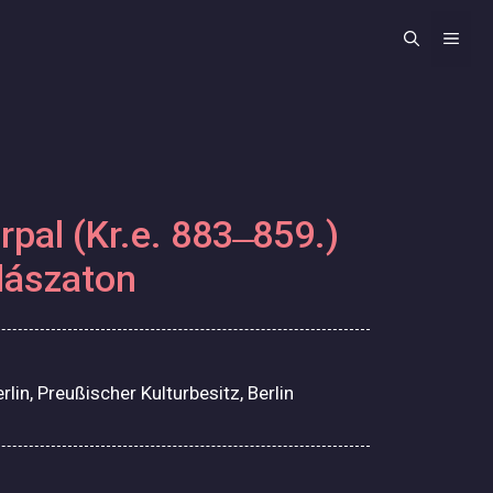
ME
rpal (Kr.e. 883 ̶ 859.)
dászaton
lin, Preußischer Kulturbesitz, Berlin