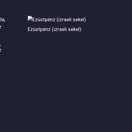
Ezüstpénz (izraeli sekel)
,
z