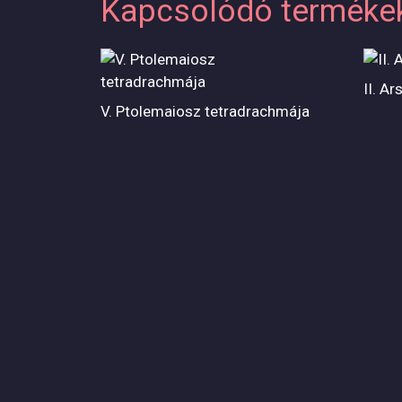
Kapcsolódó terméke
II. A
V. Ptolemaiosz tetradrachmája