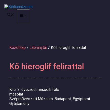
Kilépés
a
tartalomba
MENÜ
Kezdőlap
/
Látványtár
/ Kő hieroglif felirattal
Kő hieroglif felirattal
Kr.e. 2. évezred második fele
másolat
Szépművészeti Múzeum, Budapest, Egyiptomi
Gyűjtemény