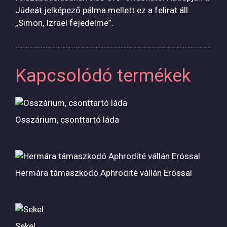
Júdeát jelképező pálma mellett ez a felirat áll:
„Simon, Izrael fejedelme”.
Kapcsolódó termékek
Osszárium, csonttartó láda
Hermára támaszkodó Aphrodité vállán Eróssal
Sekel