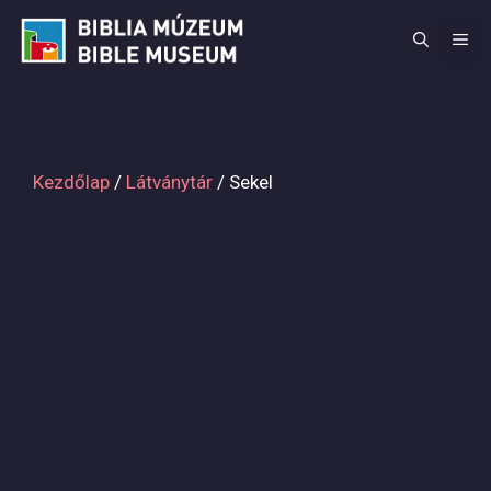
Kilépés
a
M
tartalomba
Kezdőlap
/
Látványtár
/ Sekel