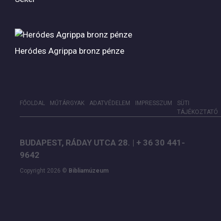
Heródes Agrippa bronz pénze
FŐOLDAL
MŰTÁRGYAK
ADATVÉDELEM
IMPRESSZUM
SÜTI
TÁJÉKOZTATÓ
BUDAPEST, RÁDAY UTCA 28. | + 36 30 441-
9642
Copyright 2026 ©
Bibliamúzeum