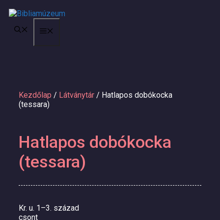
Kilépés
a
tartalomba
MENÜ
Kezdőlap
/
Látványtár
/ Hatlapos dobókocka
(tessara)
Hatlapos dobókocka
(tessara)
Kr. u. 1–3. század
csont