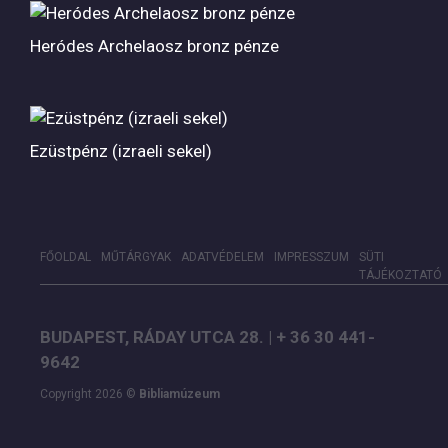
Heródes Archelaosz bronz pénze
Ezüstpénz (izraeli sekel)
FŐOLDAL
MŰTÁRGYAK
ADATVÉDELEM
IMPRESSZUM
SÜTI
TÁJÉKOZTATÓ
BUDAPEST, RÁDAY UTCA 28. | + 36 30 441-
9642
Copyright 2026 ©
Bibliamúzeum