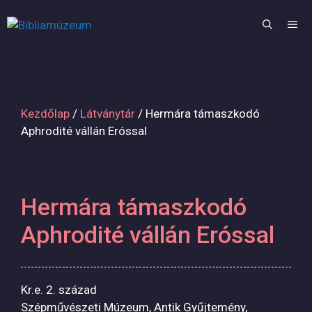
Kilépés
a
M
tartalomba
Kezdőlap
/
Látványtár
/ Hermára támaszkodó
Aphrodité vállán Eróssal
Hermára támaszkodó
Aphrodité vállán Eróssal
Kr.e. 2. század
Szépművészeti Múzeum, Antik Gyűjtemény,