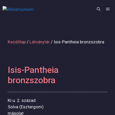
Kilépés
a
M
tartalomba
Kezdőlap
/
Látványtár
/ Isis-Pantheia bronzszobra
Isis-Pantheia
bronzszobra
Kr.u. 2. század
Solva (Esztergom)
másolat