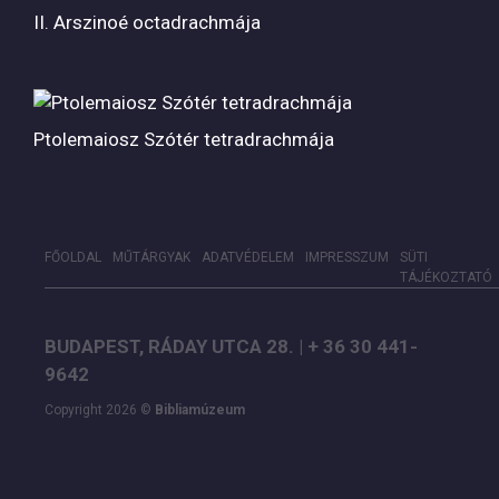
II. Arszinoé octadrachmája
Ptolemaiosz Szótér tetradrachmája
FŐOLDAL
MŰTÁRGYAK
ADATVÉDELEM
IMPRESSZUM
SÜTI
TÁJÉKOZTATÓ
BUDAPEST, RÁDAY UTCA 28. | + 36 30 441-
9642
Copyright 2026 ©
Bibliamúzeum