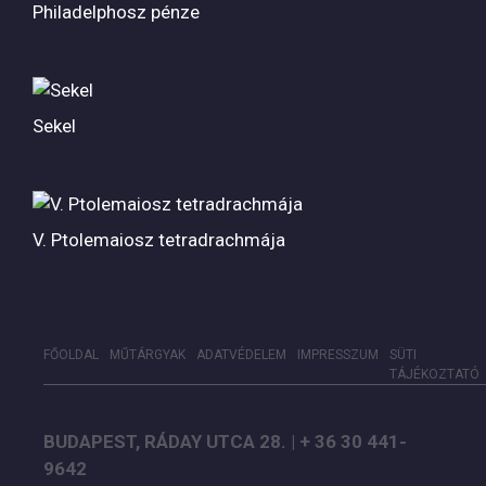
Philadelphosz pénze
Sekel
V. Ptolemaiosz tetradrachmája
FŐOLDAL
MŰTÁRGYAK
ADATVÉDELEM
IMPRESSZUM
SÜTI
TÁJÉKOZTATÓ
BUDAPEST, RÁDAY UTCA 28. | + 36 30 441-
9642