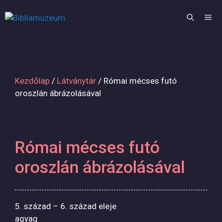
Kilépés
a
M
tartalomba
Kezdőlap
/
Látványtár
/ Római mécses futó
oroszlán ábrázolásával
Római mécses futó
oroszlán ábrázolásával
5. század – 6. század eleje
agyag