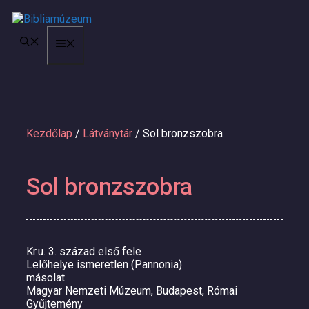
Kilépés
a
tartalomba
MENÜ
Kezdőlap
/
Látványtár
/ Sol bronzszobra
Sol bronzszobra
Kr.u. 3. század első fele
Lelőhelye ismeretlen (Pannonia)
másolat
Magyar Nemzeti Múzeum, Budapest, Római
Gyűjtemény