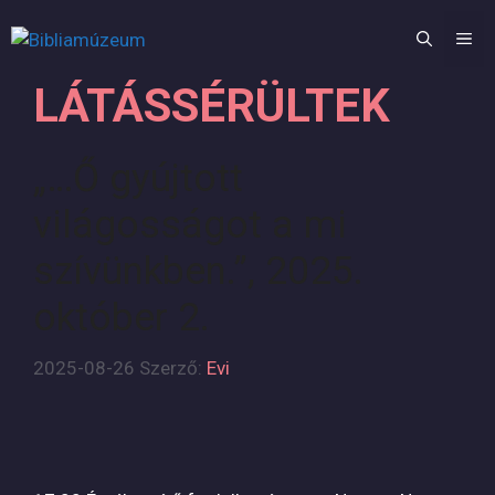
Kilépés
a
M
tartalomba
LÁTÁSSÉRÜLTEK
„…Ő gyújtott
világosságot a mi
szívünkben.”, 2025.
október 2.
2025-08-26
Szerző:
Evi