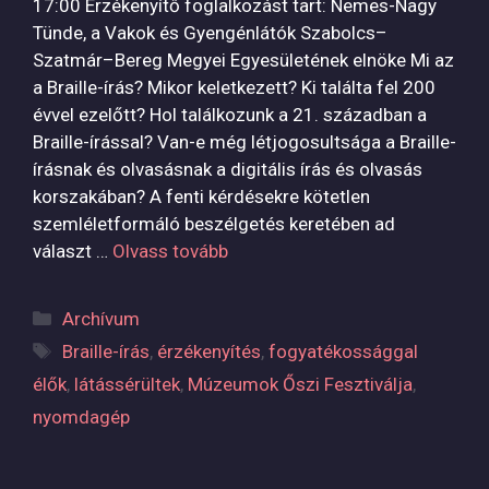
17:00 Érzékenyítő foglalkozást tart: Nemes-Nagy
Tünde, a Vakok és Gyengénlátók Szabolcs–
Szatmár–Bereg Megyei Egyesületének elnöke Mi az
a Braille-írás? Mikor keletkezett? Ki találta fel 200
évvel ezelőtt? Hol találkozunk a 21. században a
Braille-írással? Van-e még létjogosultsága a Braille-
írásnak és olvasásnak a digitális írás és olvasás
korszakában? A fenti kérdésekre kötetlen
szemléletformáló beszélgetés keretében ad
választ …
Olvass tovább
Kategória
Archívum
Címkék
Braille-írás
,
érzékenyítés
,
fogyatékossággal
élők
,
látássérültek
,
Múzeumok Őszi Fesztiválja
,
nyomdagép